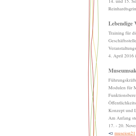
14. und 15. S
Reinhardtsgri
Lebendige 
Training für d
Geschäftsstel
Veranstaltungs
4. April 2016 
Museumsak
Führungskräfte
Modulen für M
Funktionsbere
Öffentlichkeit
Konzept und L
Am Anfang ste
17. - 20. Nov
museion21