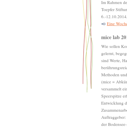
Im Rahmen des
Toepfer Stift
6.-12.10.2014
Eine Woch
mice lab 2
Wie sollen Kon
gelernt, begeg
sind Werte, H
berührungsrei
Methoden und 
(mice = Abkür
versammelt ein
Speerspitze er
Entwicklung d
Zusammenarbei
Auftraggeber:
der Bodensee-