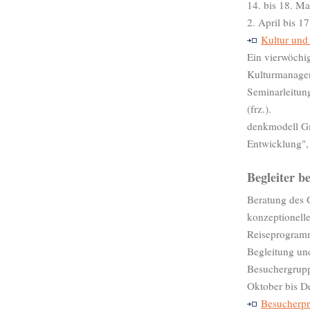
14. bis 18. Ma
2. April bis 1
Kultur und
Ein vierwöchi
Kulturmanager
Seminarleitun
(frz.).
denkmodell Gm
Entwicklung", 
Begleiter be
Beratung des 
konzeptionell
Reiseprogram
Begleitung un
Besuchergrupp
Oktober bis 
Besucherp