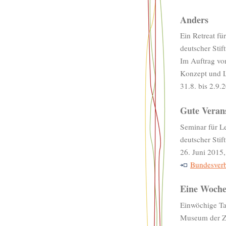
Anders
Ein Retreat f
deutscher Stif
Im Auftrag von
Konzept und 
31.8. bis 2.9
Gute Veran
Seminar für L
deutscher Stif
26. Juni 2015,
Bundesver
Eine Woch
Einwöchige Ta
Museum der Ze