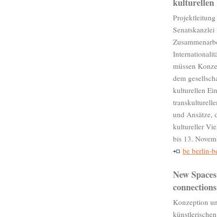
kulturellen 
Projektleitun
Senatskanzlei 
Zusammenarbei
Internationalit
müssen Konzer
dem gesellsch
kulturellen Ei
transkulturelle
und Ansätze, 
kultureller Vi
bis 13. Novem
be berlin-b
New Spaces 
connections
Konzeption un
künstlerischen 